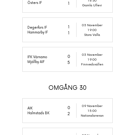
16:30
Östers IF
1
Gamla Ullevi
03 November
1
Degerfors IF
19:00
Hammarby IF
1
Stora Valla
03 November
0
IFK Värnamo
19:00
Mjällby AIF
5
Finnvedsvallen
OMGÅNG 30
09 November
0
AIK
15:00
Halmstads BK
2
Nationalarenan