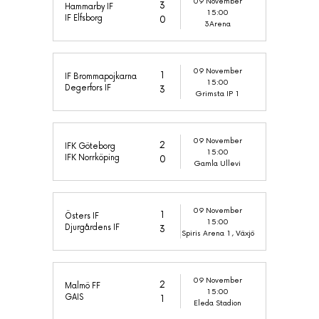
09 November
3
Hammarby IF
15:00
IF Elfsborg
0
3Arena
09 November
1
IF Brommapojkarna
15:00
Degerfors IF
3
Grimsta IP 1
09 November
2
IFK Göteborg
15:00
IFK Norrköping
0
Gamla Ullevi
09 November
1
Östers IF
15:00
Djurgårdens IF
3
Spiris Arena 1, Växjö
09 November
2
Malmö FF
15:00
GAIS
1
Eleda Stadion