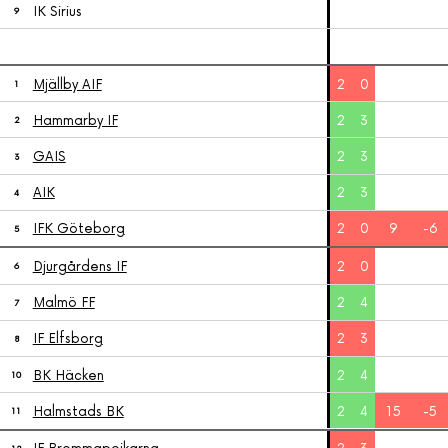
IK Sirius
9
Mjällby AIF
2
0
1
Hammarby IF
2
3
2
GAIS
2
3
3
AIK
2
3
4
IFK Göteborg
2
0
9
-6
5
Djurgårdens IF
2
0
6
Malmö FF
2
4
7
IF Elfsborg
2
3
8
BK Häcken
2
4
10
Halmstads BK
2
4
15
-5
11
IF Brommapojkarna
2
3