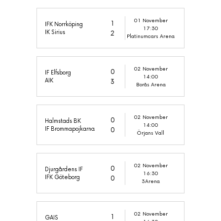
01 November
1
IFK Norrköping
17:30
IK Sirius
2
Platinumcars Arena
02 November
0
IF Elfsborg
14:00
AIK
3
Borås Arena
02 November
0
Halmstads BK
14:00
IF Brommapojkarna
0
Örjans Vall
02 November
0
Djurgårdens IF
16:30
IFK Göteborg
0
3Arena
02 November
1
GAIS