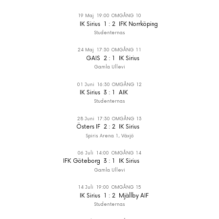
19 Maj
19:00
OMGÅNG 10
IK Sirius
1
:
2
IFK Norrköping
Studenternas
24 Maj
17:30
OMGÅNG 11
GAIS
2
:
1
IK Sirius
Gamla Ullevi
01 Juni
16:30
OMGÅNG 12
IK Sirius
3
:
1
AIK
Studenternas
28 Juni
17:30
OMGÅNG 13
Östers IF
2
:
2
IK Sirius
Spiris Arena 1, Växjö
06 Juli
14:00
OMGÅNG 14
IFK Göteborg
3
:
1
IK Sirius
Gamla Ullevi
14 Juli
19:00
OMGÅNG 15
IK Sirius
1
:
2
Mjällby AIF
Studenternas