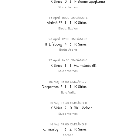
IK Sirius
0
:
3
IF Brommapojkarna
Studenternas
18 April
15:00
OMGÅNG 4
Malmö FF
1
:
1
IK Sirius
Eleda Stadion
23 April
19:00
OMGÅNG 5
IF Elfsborg
4
:
3
IK Sirius
Borås Arena
27 April
16:30
OMGÅNG 6
IK Sirius
1
:
1
Halmstads BK
Studenternas
03 Maj
15:00
OMGÅNG 7
Degerfors IF
1
:
1
IK Sirius
Stora Valla
10 Maj
17:30
OMGÅNG 8
IK Sirius
2
:
0
BK Häcken
Studenternas
14 Maj
19:00
OMGÅNG 9
Hammarby IF
3
:
2
IK Sirius
3Arena