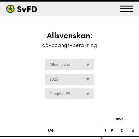
SvFD
Allsvenskan:
65-poängs-beräkning
BWT
LAG
S
P
Σ
Δ