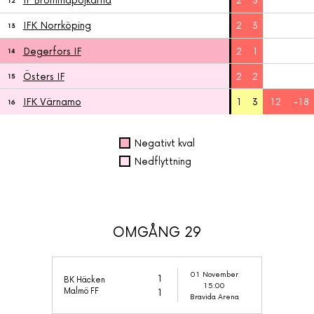
12
IFK Norrköping
2
3
13
Degerfors IF
2
1
14
Östers IF
2
2
15
IFK Värnamo
1
3
12
-18
16
Negativt kval
Nedflyttning
OMGÅNG 29
01 November
1
BK Häcken
15:00
Malmö FF
1
Bravida Arena