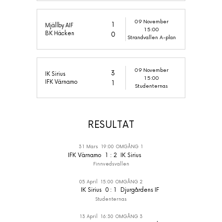
09 November
1
Mjällby AIF
15:00
BK Häcken
0
Strandvallen A-plan
09 November
3
IK Sirius
15:00
IFK Värnamo
1
Studenternas
RESULTAT
31 Mars
19:00
OMGÅNG 1
IFK Värnamo
1
:
2
IK Sirius
Finnvedsvallen
05 April
15:00
OMGÅNG 2
IK Sirius
0
:
1
Djurgårdens IF
Studenternas
13 April
16:30
OMGÅNG 3