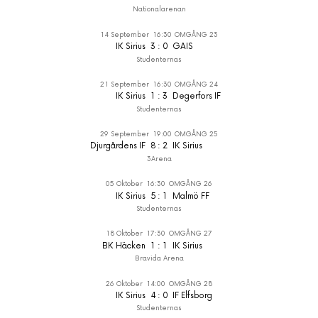
Nationalarenan
14 September
16:30
OMGÅNG 23
IK Sirius
3
:
0
GAIS
Studenternas
21 September
16:30
OMGÅNG 24
IK Sirius
1
:
3
Degerfors IF
Studenternas
29 September
19:00
OMGÅNG 25
Djurgårdens IF
8
:
2
IK Sirius
3Arena
05 Oktober
16:30
OMGÅNG 26
IK Sirius
5
:
1
Malmö FF
Studenternas
18 Oktober
17:30
OMGÅNG 27
BK Häcken
1
:
1
IK Sirius
Bravida Arena
26 Oktober
14:00
OMGÅNG 28
IK Sirius
4
:
0
IF Elfsborg
Studenternas