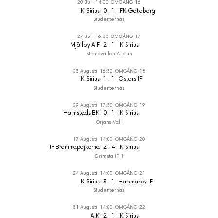
20 Juli
14:00
OMGÅNG 16
IK Sirius
0
:
1
IFK Göteborg
Studenternas
27 Juli
16:30
OMGÅNG 17
Mjällby AIF
2
:
1
IK Sirius
Strandvallen A-plan
03 Augusti
16:30
OMGÅNG 18
IK Sirius
1
:
1
Östers IF
Studenternas
09 Augusti
17:30
OMGÅNG 19
Halmstads BK
0
:
1
IK Sirius
Örjans Vall
17 Augusti
14:00
OMGÅNG 20
IF Brommapojkarna
2
:
4
IK Sirius
Grimsta IP 1
24 Augusti
14:00
OMGÅNG 21
IK Sirius
3
:
1
Hammarby IF
Studenternas
31 Augusti
14:00
OMGÅNG 22
AIK
2
:
1
IK Sirius