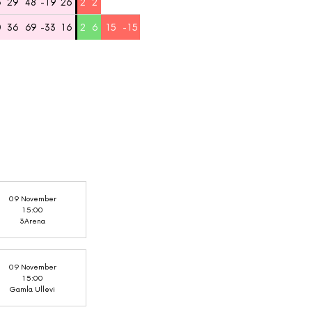
6
29
48
-19
26
2
2
0
36
69
-33
16
2
6
15
-15
09 November
15:00
3Arena
09 November
15:00
Gamla Ullevi