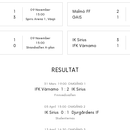
09 November
1
Malmö FF
2
15:00
3
GAIS
1
Spiris Arena 1, Växjö
09 November
1
IK Sirius
3
15:00
0
IFK Värnamo
1
Strandvallen A-plan
RESULTAT
31 Mars
19:00
OMGÅNG 1
IFK Värnamo
1
:
2
IK Sirius
Finnvedsvallen
05 April
15:00
OMGÅNG 2
IK Sirius
0
:
1
Djurgårdens IF
Studenternas
13 April
16:30
OMGÅNG 3