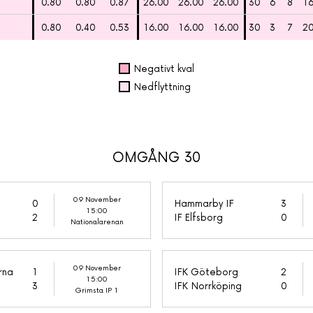
0.80
0.80
0.87
26.00
26.00
26.00
30
6
8
1
0.80
0.40
0.53
16.00
16.00
16.00
30
3
7
2
Negativt kval
Nedflyttning
OMGÅNG 30
09 November
0
Hammarby IF
3
15:00
2
IF Elfsborg
0
Nationalarenan
09 November
rna
1
IFK Göteborg
2
15:00
3
IFK Norrköping
0
Grimsta IP 1