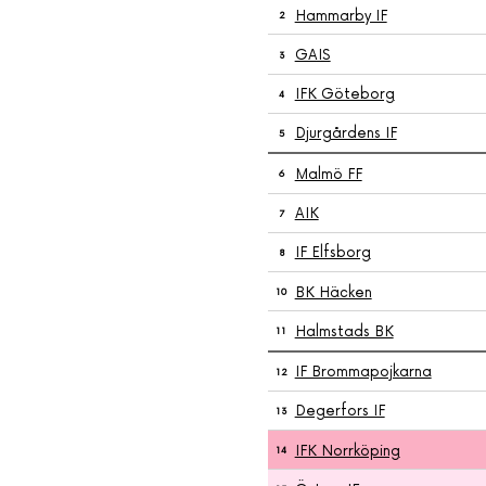
Hammarby IF
2
GAIS
3
IFK Göteborg
4
Djurgårdens IF
5
Malmö FF
6
AIK
7
IF Elfsborg
8
BK Häcken
10
Halmstads BK
11
IF Brommapojkarna
12
Degerfors IF
13
IFK Norrköping
14