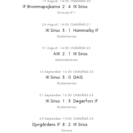
17 Augusti
14:00
OMGÅNG 20
IF Brommapojkarna
2
:
4
IK Sirius
Grimsta IP 1
24 Augusti
14:00
OMGÅNG 21
IK Sirius
3
:
1
Hammarby IF
Studenternas
31 Augusti
14:00
OMGÅNG 22
AIK
2
:
1
IK Sirius
Nationalarenan
14 September
16:30
OMGÅNG 23
IK Sirius
3
:
0
GAIS
Studenternas
21 September
16:30
OMGÅNG 24
IK Sirius
1
:
3
Degerfors IF
Studenternas
29 September
19:00
OMGÅNG 25
Djurgårdens IF
8
:
2
IK Sirius
3Arena