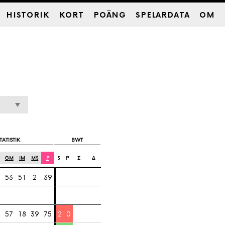
HISTORIK
KORT
POÄNG
SPELARDATA
OM
TATISTIK
BWT
GM
IM
MS
P
S
P
Σ
Δ
3
53
51
2
39
57
18
39
75
2
0