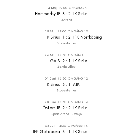
14 Maj
19:00
OMGÅNG 9
Hammarby IF
3
:
2
IK Sirius
3Arena
19 Maj
19:00
OMGÅNG 10
IK Sirius
1
:
2
IFK Norrköping
Studenternas
24 Maj
17:30
OMGÅNG 11
GAIS
2
:
1
IK Sirius
Gamla Ullevi
01 Juni
16:30
OMGÅNG 12
IK Sirius
3
:
1
AIK
Studenternas
28 Juni
17:30
OMGÅNG 13
Östers IF
2
:
2
IK Sirius
Spiris Arena 1, Växjö
06 Juli
14:00
OMGÅNG 14
IFK Göteborg
3
:
1
IK Sirius