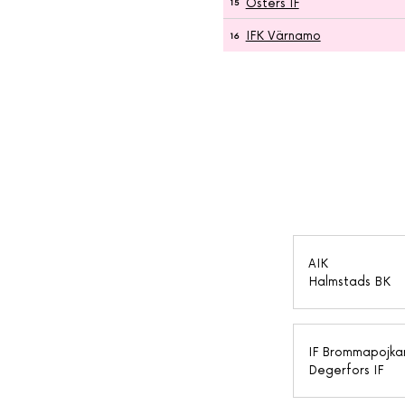
Östers IF
15
IFK Värnamo
16
AIK
Halmstads BK
IF Brommapojka
Degerfors IF