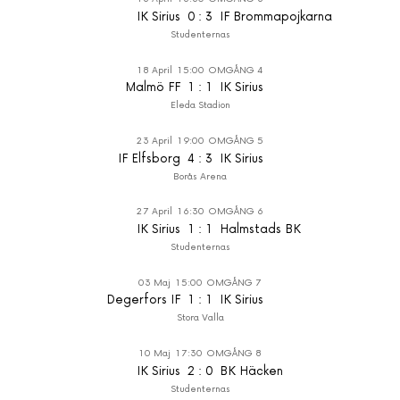
IK Sirius
0
:
3
IF Brommapojkarna
Studenternas
18 April
15:00
OMGÅNG 4
Malmö FF
1
:
1
IK Sirius
Eleda Stadion
23 April
19:00
OMGÅNG 5
IF Elfsborg
4
:
3
IK Sirius
Borås Arena
27 April
16:30
OMGÅNG 6
IK Sirius
1
:
1
Halmstads BK
Studenternas
03 Maj
15:00
OMGÅNG 7
Degerfors IF
1
:
1
IK Sirius
Stora Valla
10 Maj
17:30
OMGÅNG 8
IK Sirius
2
:
0
BK Häcken
Studenternas