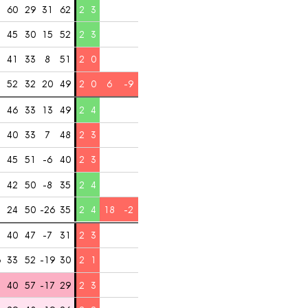
60
29
31
62
2
3
45
30
15
52
2
3
1
41
33
8
51
2
0
52
32
20
49
2
0
6
-9
46
33
13
49
2
4
40
33
7
48
2
3
4
45
51
-6
40
2
3
3
42
50
-8
35
2
4
5
24
50
-26
35
2
4
18
-2
7
40
47
-7
31
2
3
6
33
52
-19
30
2
1
7
40
57
-17
29
2
3