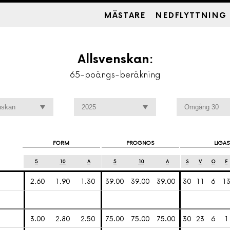
MÄSTARE
NEDFLYTTNING
Allsvenskan:
65-poängs-beräkning
FORM
PROGNOS
LIGAS
5
10
A
5
10
A
S
V
O
F
2.60
1.90
1.30
39.00
39.00
39.00
30
11
6
1
3.00
2.80
2.50
75.00
75.00
75.00
30
23
6
1